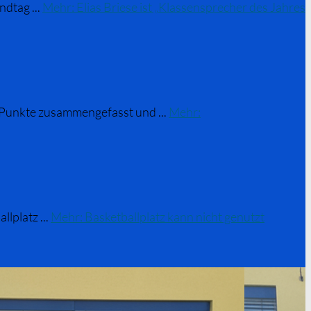
dtag ...
Mehr
: Elias Briese ist „Klassensprecher des Jahres
n Punkte zusammengefasst und ...
Mehr
:
lplatz ...
Mehr
: Basketballplatz kann nicht genutzt