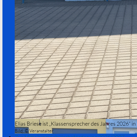
Elias Briese ist „Klassensprecher des Jahres 2026“ 
Bild:
© Veranstalter