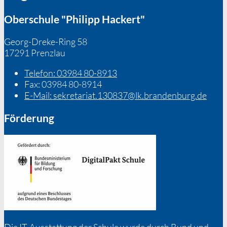
Oberschule "Philipp Hackert"
Georg-Dreke-Ring 58
17291 Prenzlau
Telefon:
03984 80-8913
Fax:
03984 80-8914
E-Mail:
sekretariat.130837@lk.brandenburg.de
Förderung