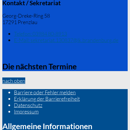
Kontakt / Sekretariat
Georg-Dreke-Ring 58
17291 Prenzlau
Telefon:
03984 80-8913
E-Mail:
sekretariat.130837@lk.brandenburg.de
Die nächsten Termine
nach oben
Barriere oder Fehler melden
Erklärung der Barrierefreiheit
Datenschutz
Impressum
Allgemeine Informationen