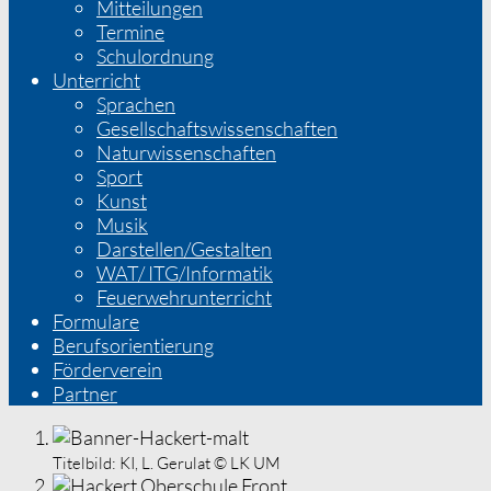
Mitteilungen
Termine
Schulordnung
Unterricht
Sprachen
Gesellschaftswissenschaften
Naturwissenschaften
Sport
Kunst
Musik
Darstellen/Gestalten
WAT/ ITG/Informatik
Feuerwehrunterricht
Formulare
Berufsorientierung
Förderverein
Partner
Titelbild:
KI, L. Gerulat © LK UM