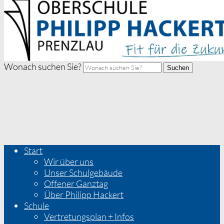
Wonach suchen Sie?
Suchen
Start
Wir über uns
Unser Schulgebäude
Offener Ganztag
Über Philipp Hackert
Schule
Vertretungsplan + Infos