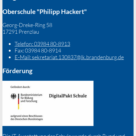
Oberschule "Philipp Hackert"
Georg-Dreke-Ring 58
17291 Prenzlau
Telefon:
03984 80-8913
Fax:
03984 80-8914
E-Mail:
sekretariat.130837@lk.brandenburg.de
Förderung