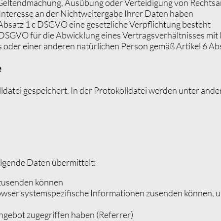
Geltendmachung, Ausübung oder Verteidigung von Rechtsan
Interesse an der Nichtweitergabe Ihrer Daten haben
 Absatz 1 c
DSGVO
eine gesetzliche Verpflichtung besteht
DSGVO
für die Abwicklung eines Vertragsverhältnisses mit I
s oder einer anderen natürlichen Person gemäß Artikel 6 Ab
e
ldatei gespeichert. In der Protokolldatei werden unter and
lgende Daten übermittelt:
, zusenden können
ser systemspezifische Informationen zusenden können, um e
angebot zugegriffen haben (Referrer)