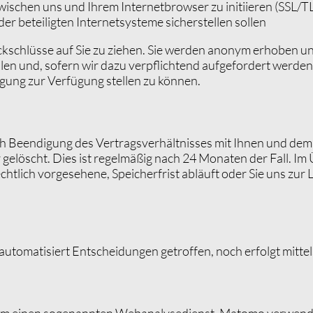
wischen uns und Ihrem Internetbrowser zu initiieren (SSL/T
er beteiligten Internetsysteme sicherstellen sollen
kschlüsse auf Sie zu ziehen. Sie werden anonym erhoben un
en und, sofern wir dazu verpflichtend aufgefordert werden,
gung zur Verfügung stellen zu können.
ach Beendigung des Vertragsverhältnisses mit Ihnen und dem
 gelöscht. Dies ist regelmäßig nach 24 Monaten der Fall. I
echtlich vorgesehene, Speicherfrist abläuft oder Sie uns zu
omatisiert Entscheidungen getroffen, noch erfolgt mittels 
m einen sogenannten Webanalysedienst. Matomo verwendet s